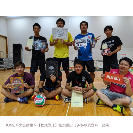
大会結果
HOME
>
大会結果
> 【軟式野球】第23回とよみ杯軟式野球 結果