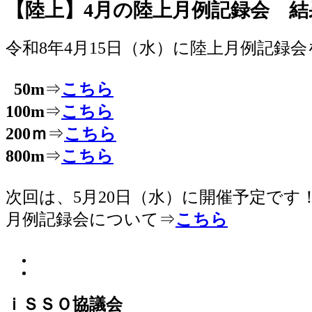
【陸上】4月の陸上月例記録会 結
令和8年4月15日（水）に陸上月例記録
50m
⇒
こちら
100m
⇒
こちら
200ｍ
⇒
こちら
800m
⇒
こちら
次回は、5月20日（水）に開催予定です
月例記録会について⇒
こちら
ｉＳＳＯ協議会