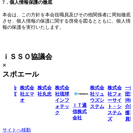
7．個人情報保護の徹底
本会は、この方針を本会役職員及びその他関係者に周知徹底
させ、個人情報の保護に関する啓発を図るとともに、個人情
報の保護を実行いたします。
ｉＳＳＯ協議会
×
スポエール
有限会
株式会
株式会
株式会
株式会
株式会
一般
社大宮
社エマ
社丸忠
社琉球
社リュ
社フォ
団法
工機
オ
インフ
ウズシ
ーサイ
沖縄
ＩＴ通
ォテッ
ステム
ト・シ
介護
信株式
ク
ステム
援専
会社
ズ
員協
サイトへ移動