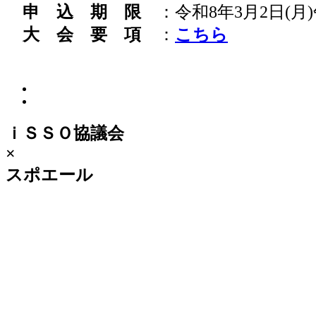
申 込 期 限
：令和8年3月2日(
大 会 要 項
：
こちら
ｉＳＳＯ協議会
×
スポエール