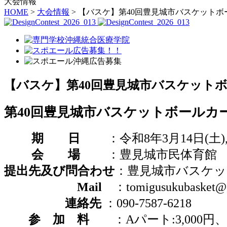
大会情報
HOME
>
大会情報
> 【バスケ】第40回豊見城市バスケットボ
【バスケ】第40回豊見城市バスケット
第40回豊見城市バスケットボールカ
期 日
：令和8年3月14日(土),
会 場
：豊見城市民体育館
提出先及び問合わせ
：豊見城市バスケッ
Mail
：tomigusukubasket@
連絡先
：090-7587-6218
参 加 料
：Aパート:3,000円、B