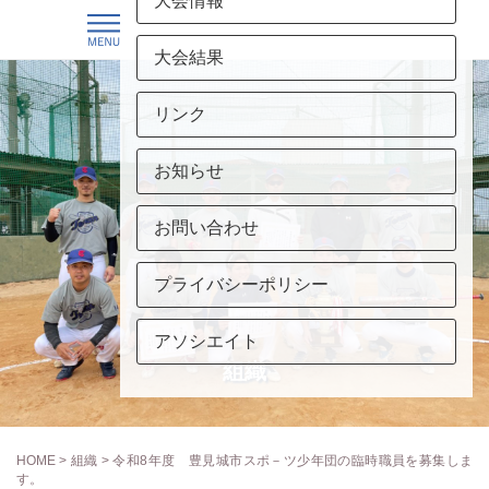
大会情報
大会結果
リンク
お知らせ
お問い合わせ
プライバシーポリシー
アソシエイト
組織
HOME
>
組織
> 令和8年度 豊見城市スポ－ツ少年団の臨時職員を募集しま
す。