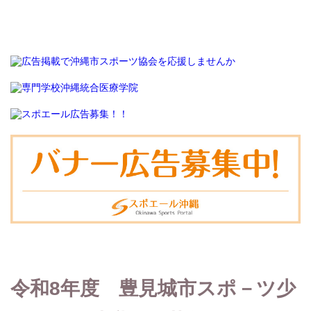
令和8年度 豊見城市スポ－ツ少