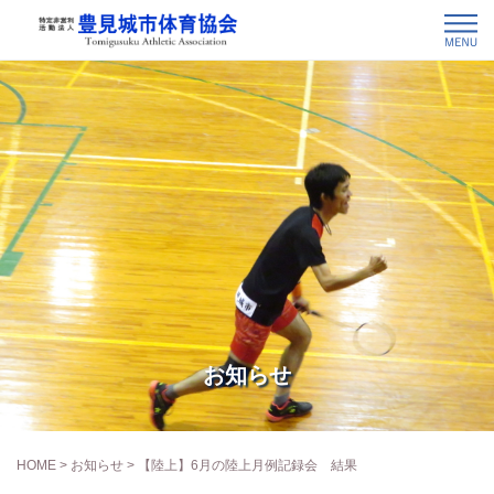
お知らせ
HOME
>
お知らせ
> 【陸上】6月の陸上月例記録会 結果