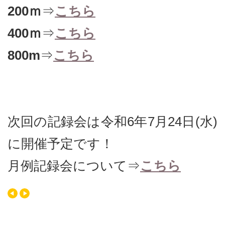
200ｍ
⇒
こちら
400ｍ
⇒
こちら
800m
⇒
こちら
次回の記録会は令和6年7月24日(水)
に開催予定です！
月例記録会について⇒
こちら