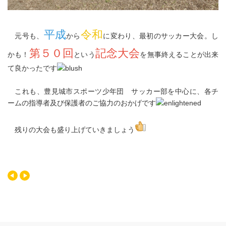
平成
令和
元号も、
から
に変わり、最初のサッカー大会。し
第５０回
記念大会
かも！
という
を無事終えることが出来
て良かったです
これも、豊見城市スポーツ少年団 サッカー部を中心に、各チ
ームの指導者及び保護者のご協力のおかげです
残りの大会も盛り上げていきましょう