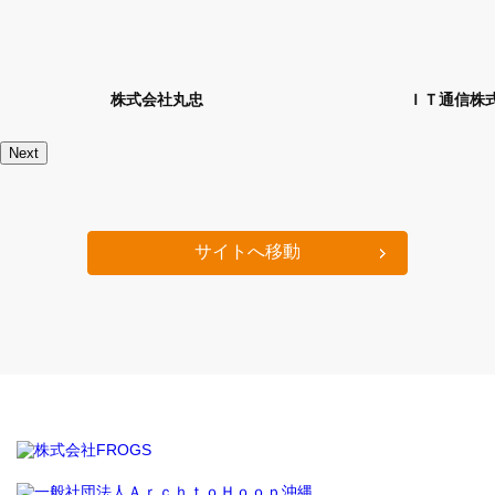
忠
ＩＴ通信株式会社
Next
サイトへ移動