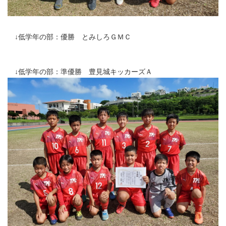
↓低学年の部：優勝 とみしろＧＭＣ
↓低学年の部：準優勝 豊見城キッカーズＡ